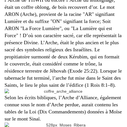
l’Arche de YHWH ou encore l’Arche du témoignage,
était un coffre oblong, de bois recouvert d’or. Le mot
ARON (Arche), provient de la racine "AR" signifiant
Lumière et du suffixe "ON" signifiant la force; Soit
ARON "La Force Lumière", ou "La Lumière qui est
Force" ! D’où son caractère sacré, car elle représentait la
présence Divine. L’Arche, était le plus ancien et le plus
sacré des symboles religieux des Israélites. Le
propitiatoire surmonté de deux Kérubim, qui en formait
le couvercle, était considéré comme le trône, la
résidence terrestre de Jéhovah (Exode 25:22). Lorsque le
tabernacle fut terminé, l’arche fut mise dans le Saint des
Saints, le lieu le plus saint de l’édifice (1 Rois 8:1–8).
Selon les écrits bibliques, l’Arche d’Alliance, également
connue sous le nom d’Arche perdue, aurait contenu les
tables de la Loi (Dix Commandements) données à Moïse
sur le mont Sinaï.