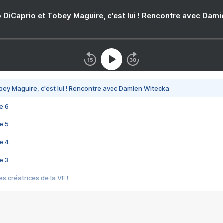
 DiCaprio et Tobey Maguire, c'est lui ! Rencontre avec Dam
bey Maguire, c'est lui ! Rencontre avec Damien Witecka
e 6
e 5
e 4
e 3
s créatrices de la VF !
e 2
e 1