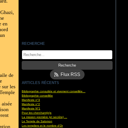
ard.
 Ghazi,
une
e en
nord
cun
RECHERCHE
Flux RSS
aile de
e
ARTICLES RÉCENTS
é sur les
 Temple
Bibliographie consultée et vivement conseillée…
Bibliographie conseillée
Manifeste n°3
 aisée
Manifeste n°2
aison
Manifeste N°1
Pour les cherchant(e)s
èrent
La mission première (et secrète) ...
Le Temple de Salomon
iption
Les templiers et le nombre d'Or