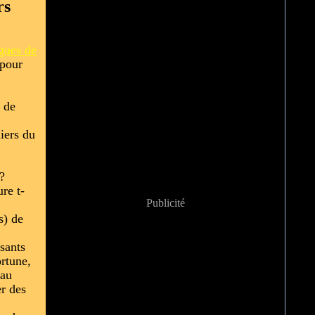
rs
gues de
 pour
s de
iers du
 ?
re t-
Publicité
s) de
sants
ortune,
 au
er des