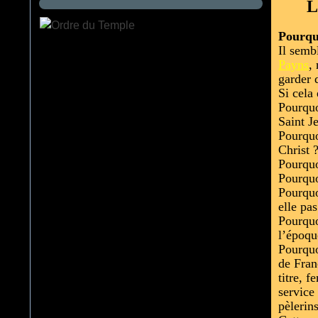
L
Pourqu
Il semb
Payns
,
garder d
Si cela 
Pourquo
Saint J
Pourquo
Christ 
Pourquo
Pourquo
Pourquo
elle pa
Pourquo
l’époqu
Pourquo
de Fran
titre, 
service
pèlerins