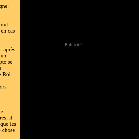
gne !
rait
 en cas
Publicité
t après
 un
pte se
u
e Roi
ors
de
es, il
 que les
e chose