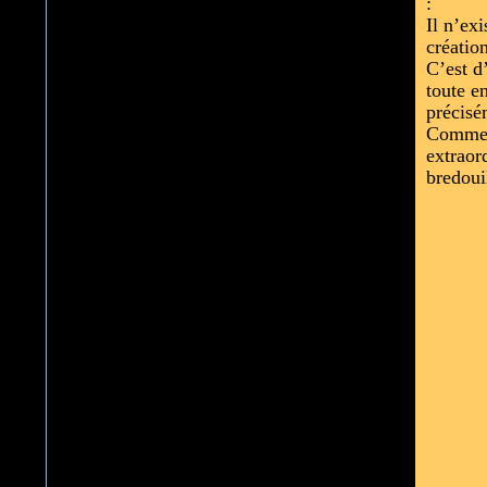
:
Il n’ex
créatio
C’est d
toute e
précisé
Comment
extraor
bredoui