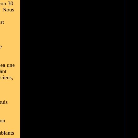
iron 30
e. Nous
st
e
gea une
ant
ciens,
puis
son
ublants