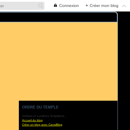
Connexion
+
Créer mon blog
ORDRE DU TEMPLE
Ombres et Lumières Templières...
Accueil du blog
Créer un blog avec CanalBlog