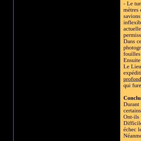
- Le tu
mètres 
savions
inflexi
actuell
permiss
Dans ce
photogr
fouille
Ensuite
Le Lieu
expédit
profon
qui fur
Conclu
Durant 
certain
Ont-ils
Difficil
échec l
Néanmoi