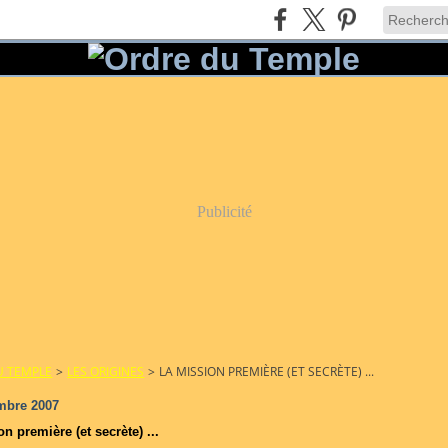
Publicité
U TEMPLE
>
LES ORIGINES
>
LA MISSION PREMIÈRE (ET SECRÈTE) ...
mbre 2007
n première (et secrète) ...