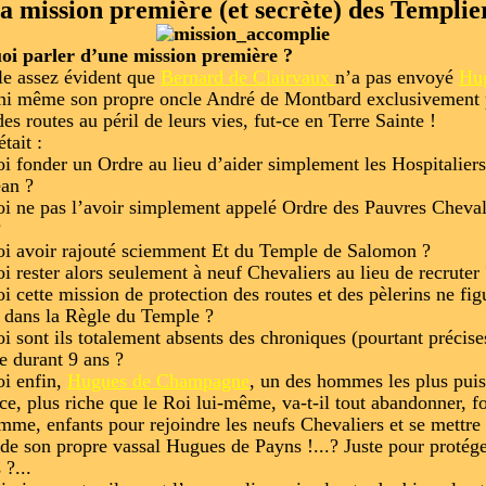
a mission première (et secrète) des Templie
oi parler d’une mission première ?
le assez évident que
Bernard de Clairvaux
n’a pas envoyé
Hu
 ni même son propre oncle André de Montbard exclusivement
es routes au péril de leurs vies, fut-ce en Terre Sainte !
était :
i fonder un Ordre au lieu d’aider simplement les Hospitalier
ean ?
i ne pas l’avoir simplement appelé Ordre des Pauvres Cheval
?
i avoir rajouté sciemment Et du Temple de Salomon ?
i rester alors seulement à neuf Chevaliers au lieu de recruter
i cette mission de protection des routes et des pèlerins ne figu
s dans la Règle du Temple ?
i sont ils totalement absents des chroniques (pourtant précise
e durant 9 ans ?
i enfin,
Hugues de Champagne
, un des hommes les plus puis
ce, plus riche que le Roi lui-même, va-t-il tout abandonner, f
femme, enfants pour rejoindre les neufs Chevaliers et se mettre
 de son propre vassal Hugues de Payns !...? Juste pour protég
 ?...