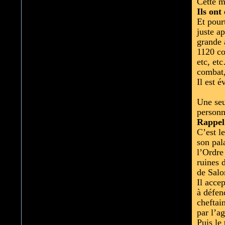
Cette m
Ils ont
Et pour
juste a
grande 
1120 co
etc, et
combat,
Il est 
Une seu
personn
Rappel
C’est l
son pal
l’Ordre 
ruines 
de Sal
Il acce
à défen
cheftai
par l’ag
Puis le