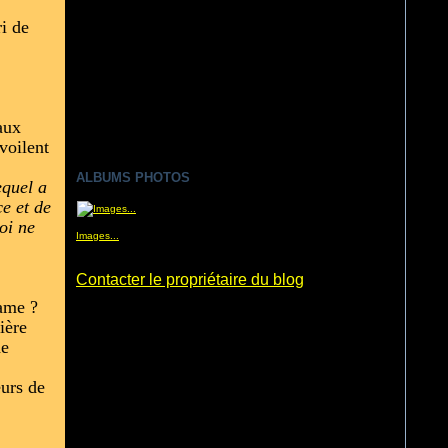
ri de
aux
voilent
ALBUMS PHOTOS
equel a
e et de
oi ne
Images...
Contacter le propriétaire du blog
ame ?
ière
de
eurs de