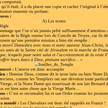
a comportait.
qu’il était, il a du placer une copie et cacher l’original à l’ab
ntrusion ennemie ou profane.
uves :
A) Les textes
Règle
dommage que l’on n’ait jamais prêté suffisamment d’attention 
naires de la Règle remise lors du Concile de Troyes, car ils dé
tement qu’une première mission a bien été remplie :
a œuvré Damedieu avec nous et notre sauveur Jésus-Christ, l
es amis de la Sainte cité de Jérusalem en la marche de Franc
ne, lesquels pour notre salut et l’accroissement de la vraie F
’offrir leurs âmes à Dieu, plaisant sacrifice… »
 œuvré :
L’œuvre est donc accomplie
eu :
Domine Deus, comme dit le texte latin ou bien Notre D
terciens, comme les Templiers ont une dévotion toute particul
 Vierge, et la Notre Dame qui nourrissait de son lait Bernard 
ux est bien autre chose que la Vierge Marie…
ous :
C’est se reconnaître lui et son Ordre comme les promot
ission
 a mandé :
Les Chevaliers ont donc été rappelés en France !
i si ce n’est que la mission été remplie ?