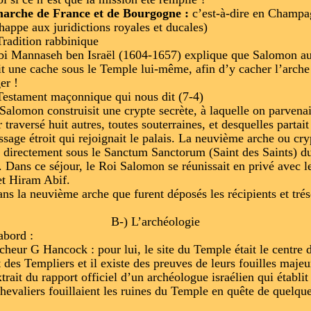
marche de France et de Bourgogne :
c’est-à-dire en Champa
happe aux juridictions royales et ducales)
Tradition rabbinique
i Mannaseh ben Israël (1604-1657) explique que Salomon au
it une cache sous le Temple lui-même, afin d’y cacher l’arche
er !
Testament maçonnique qui nous dit (7-4)
Salomon construisit une crypte secrète, à laquelle on parvenai
 traversé huit autres, toutes souterraines, et desquelles partait
ssage étroit qui rejoignait le palais. La neuvième arche ou cry
t directement sous le Sanctum Sanctorum (Saint des Saints) d
 Dans ce séjour, le Roi Salomon se réunissait en privé avec l
t Hiram Abif.
ans la neuvième arche que furent déposés les récipients et trés
B-) L’archéologie
abord :
cheur G Hancock : pour lui, le site du Temple était le centre 
t des Templiers et il existe des preuves de leurs fouilles majeur
xtrait du rapport officiel d’un archéologue israélien qui établit
hevaliers fouillaient les ruines du Temple en quête de quelqu