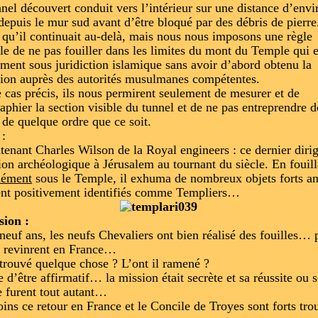
nnel découvert conduit vers l’intérieur sur une distance d’env
depuis le mur sud avant d’être bloqué par des débris de pierr
 qu’il continuait au-delà, mais nous nous imposons une règle
ble de ne pas fouiller dans les limites du mont du Temple qui e
ement sous juridiction islamique sans avoir d’abord obtenu la
ion auprès des autorités musulmanes compétentes.
 cas précis, ils nous permirent seulement de mesurer et de
aphier la section visible du tunnel et de ne pas entreprendre d
s de quelque ordre que ce soit.
 :
tenant Charles Wilson de la Royal engineers : ce dernier diri
ion archéologique à Jérusalem au tournant du siècle. En fouill
dément
sous le Temple, il exhuma de nombreux objets forts an
ent positivement identifiés comme Templiers…
sion :
neuf ans, les neufs Chevaliers ont bien réalisé des fouilles… 
s revinrent en France…
 trouvé quelque chose ? L’ont il ramené ?
e d’être affirmatif… la mission était secrète et sa réussite ou 
e furent tout autant…
ns ce retour en France et le Concile de Troyes sont forts tro