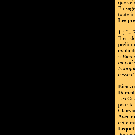
que cel
En sage 
toute i
Les pre
1-) La 
Il est 
prélimi
explici
« Bien 
mandé s
Bourgog
cesse d
Bien a
Damedi
Les Cis
pour la
Clairva
Avec n
cette m
Lequel
Pourquo