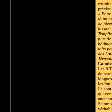
extrait
précise
« Entre
là un e
de pier
hissant
Templie
plus de
bâtimen
toits p
des Lat
Jérusal
La miss
Les 9 T
de part
longues
les fut
Ils son
qui con
ancienn
Salomon
véritab