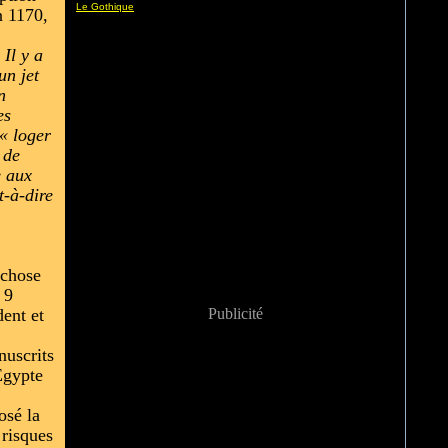
Le Gothique
n 1170,
 Il y a
un jet
n
es
 « loger
 de
e aux
t-à-dire
 chose
 9
dent et
Publicité
nuscrits
’Egypte
osé la
 risques