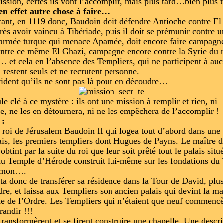
ission, certes ils vont l’accomplir, mais plus tard…bien plus t
 en effet autre chose à faire…
tant, en 1119 donc, Baudoin doit défendre Antioche contre El
près avoir vaincu à Tibériade, puis il doit se prémunir contre 
armée turque qui menace Apamée, doit encore faire campagn
ntre ce même El Ghazi, campagne encore contre la Syrie du 
c… et cela en l’absence des Templiers, qui ne participent à au
 restent seuls et ne recrutent personne.
évident qu’ils ne sont pas là pour en découdre…
le clé à ce mystère : ils ont une mission à remplir et rien, ni
e, ne les en détournera, ni ne les empêchera de l’accomplir !
 :
e roi de Jérusalem Baudoin II qui logea tout d’abord dans une 
ais, les premiers templiers dont Hugues de Payns. Le maître d
obtint par la suite du roi que leur soit prêté tout le palais situ
du Temple d’Hérode construit lui-même sur les fondations du
omon….
pta donc de transférer sa résidence dans la Tour de David, plus
dre, et laissa aux Templiers son ancien palais qui devint la m
ne de l’Ordre. Les Templiers qui n’étaient que neuf commenc
randir !!!
 transformèrent et se firent construire une chapelle. Une descr