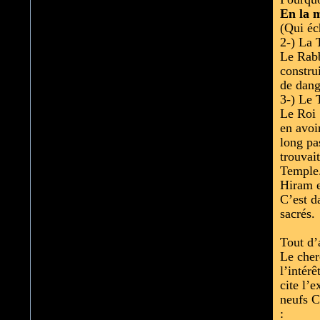
En la 
(Qui éc
2-) La 
Le Rabb
constru
de dang
3-) Le 
Le Roi 
en avoir
long pa
trouvai
Temple.
Hiram e
C’est d
sacrés.
Tout d’
Le cher
l’intérê
cite l’e
neufs C
: