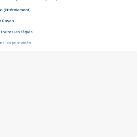
e (littéralement)
im Rayan
 toutes les règles
s les jeux vidéo
us choquant de Rockstar ? - Le scandale BULLY
e plus moche de Steam
du RÊVE tourne au CAUCHEMAR
pendant 8 heures
it… à tort
umiliés par un jeu vidéo
ire - Final Fantasy 8
ti un empire - Age of Empires