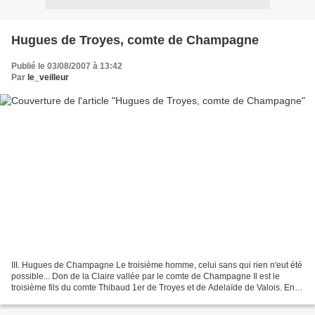
Hugues de Troyes, comte de Champagne
Publié le 03/08/2007 à 13:42
Par
le_veilleur
III. Hugues de Champagne Le troisième homme, celui sans qui rien n'eut été
possible... Don de la Claire vallée par le comte de Champagne Il est le
troisième fils du comte Thibaud 1er de Troyes et de Adelaïde de Valois. En
Janvier 1093, il devient Comte...