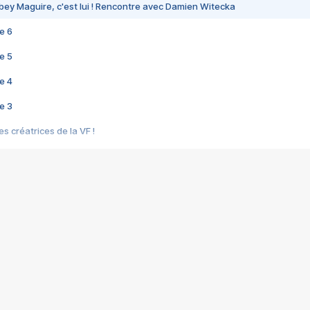
bey Maguire, c'est lui ! Rencontre avec Damien Witecka
e 6
e 5
e 4
e 3
s créatrices de la VF !
e 2
e 1
e Mektoub My Love arrive enfin ! Rencontre avec Shaïn Boumedine et Sal
i : après Toni en famille
elle réalise le bouleversant Dites lui que je l'aime
ais ! Rencontre autour de Vie privée de Rebecca Zlotowski
 de Marguerite, Grave... Rencontre avec Ella Rumpf