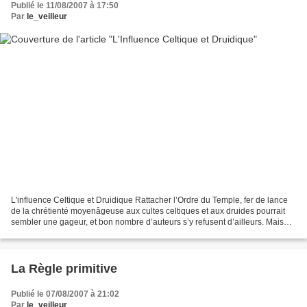
Publié le 11/08/2007 à 17:50
Par
le_veilleur
L'influence Celtique et Druidique Rattacher l’Ordre du Temple, fer de lance
de la chrétienté moyenâgeuse aux cultes celtiques et aux druides pourrait
sembler une gageur, et bon nombre d’auteurs s’y refusent d’ailleurs. Mais
nous le savons, telle Isis...
La Règle primitive
Publié le 07/08/2007 à 21:02
Par
le_veilleur