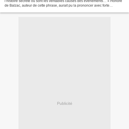
l’histoire secrète où sont les véritables causes des événements… » Honoré
de Balzac, auteur de cette phrase, aurait pu la prononcer avec forte
pertinence à propos de l'Ordre...
Publicité