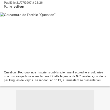
Publié le 21/07/2007 à 23:26
Par
le_veilleur
Question : Pourquoi nos historiens ont-ils sciemment accrédité et vulgarisé
une histoire qu’ils savaient fausse ? Cette légende de 9 Chevaliers, conduits
par Hugues de Payns , se rendant en 1119, à Jérusalem se présenter au Roi
de Jérusalem, pour soi-disant...