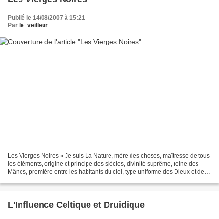
Publié le 14/08/2007 à 15:21
Par
le_veilleur
Les Vierges Noires « Je suis La Nature, mère des choses, maîtresse de tous
les éléments, origine et principe des siècles, divinité suprême, reine des
Mânes, première entre les habitants du ciel, type uniforme des Dieux et des
Déesses. C’est moi dont la...
L'Influence Celtique et Druidique